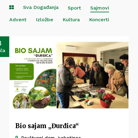
Sva Događanja
Sport
Sajmovi
Advent
Izložbe
Kultura
Koncerti
8
ača
Bio sajam „Đurđica“