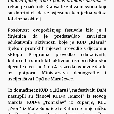
njihovu ljubav, trud i ponos prilikom nastupa –
rekao je načelnik Klapša te zahvalio svima koji
su doprinijeli da se osjećamo kao jedna velika
folklorna obitelj.
Posebnost ovogodišnjeg festivala bila je i
činjenica da je predstavljao završnicu
edukativnih aktivnosti koje je KUD „Klaruš“
tijekom proteklih mjeseci provodio s djecom u
sklopu Programa provedbe edukativnih,
kulturnih i sportskih aktivnosti za predškolsku
djecu te djecu od 1. do 4. razreda osnovne škole
uz potporu Ministarstva demografije i
useljeništva i Općine Maruševec.
Uz domaćine iz KUD-a „Klaruš“, na festivalu DuM
nastupili su članovi KUD-a „Marof" iz Novog
Marofa, KUD-a „Tomislav" iz Županje, KUU
„Zvon“ iz Male Subotice te Kulturno umjetničko