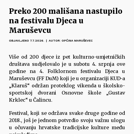
Preko 200 mališana nastupilo
na festivalu Djeca u
Maruševcu
OBJAVLJENO 7.7.2026. | AUTOR: OPĆINA MARUŠEVEC
Više od 200 djece iz pet kulturno-umjetničkih
društava sudjelovalo je u subotu 4. srpnja ove
godine na 4. Folklornom festivalu Djeca u
Maruševcu (FF DuM) koji je u organizaciji KUD-a
„Klaruš“ održan proteklog vikenda u školsko-
sportskoj dvorani Osnovne škole „Gustav
Krklec“ u Čalincu.
Festival, koji se održava svake druge godine od
2018., još je jednom potvrdio svoju važnu ulogu
u očuvanju hrvatske tradicijske kulture među