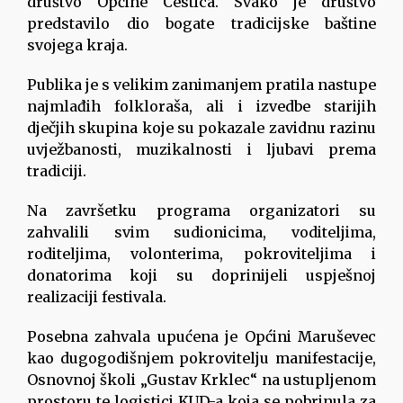
društvo Općine Cestica. Svako je društvo
predstavilo dio bogate tradicijske baštine
svojega kraja.
Publika je s velikim zanimanjem pratila nastupe
najmlađih folkloraša, ali i izvedbe starijih
dječjih skupina koje su pokazale zavidnu razinu
uvježbanosti, muzikalnosti i ljubavi prema
tradiciji.
Na završetku programa organizatori su
zahvalili svim sudionicima, voditeljima,
roditeljima, volonterima, pokroviteljima i
donatorima koji su doprinijeli uspješnoj
realizaciji festivala.
Posebna zahvala upućena je Općini Maruševec
kao dugogodišnjem pokrovitelju manifestacije,
Osnovnoj školi „Gustav Krklec“ na ustupljenom
prostoru te logistici KUD-a koja se pobrinula za