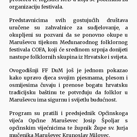
organizaciju festivala.
Predstavnicima svih gostujućih društava
uručene su zahvalnice za sudjelovanje, a
okupljeni su pozvani da se ponovno okupe u
Maruševcu tijekom Međunarodnog folklornog
festivala COFA, koji će sredinom srpnja donijeti
nastupe folklornih skupina iz Hrvatske i svijeta.
Ovogodišnji FF DuM još je jednom pokazao
kako upravo djeca svojim pjesmama, plesom i
osmijesima čuvaju i prenose bogatu hrvatsku
tradicijsku baštinu te potvrđuju da folklor u
Maruševcu ima sigurnu i svijetlu budućnost.
Program su pratili i predsjednik Općinskoga
vijeća Općine Maruševec Josip Špoljar s
općinskim vijećnicima te župnik Župe sv. Jurja
mučenika Maruševec Krunoslav Milovec.