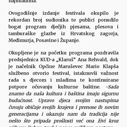
najmlađima.
Ovogodišnje izdanje festivala okupilo je
rekordan broj sudionika te publici ponudilo
bogat program dječjih pjesama, plesova i
tamburaške glazbe iz Hrvatskog zagorja,
Međimurja, Posavine i Županje.
Okupljene je na početku programa pozdravila
predsjednica KUD-a „Klaruš“ Ana Rehvald, dok
je načelnik Općine Maruševec Mario Klapša
službeno otvorio festival, istaknuvši važnost
rada s djecom i mladima te kontinuirane
potpore očuvanju kulturne baštine.
-Sada
znamo da naša kultura i baština imaju sigurnu
budućnost. Upravo djeca svojim nastupima
čuvaju običaje svojih krajeva i prenose ih novim
generacijama i ukazuju nam da tradicija nije
nešto što pripada prošlosti već ona živi kroz