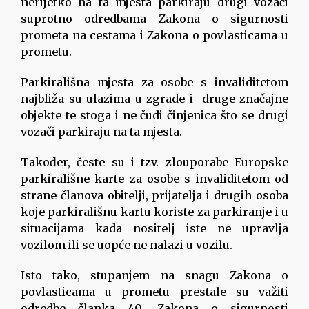
nerijetko na ta mjesta parkiraju drugi vozači
suprotno odredbama Zakona o sigurnosti
prometa na cestama i Zakona o povlasticama u
prometu.
Parkirališna mjesta za osobe s invaliditetom
najbliža su ulazima u zgrade i druge značajne
objekte te stoga i ne čudi činjenica što se drugi
vozači parkiraju na ta mjesta.
Također, česte su i tzv. zlouporabe Europske
parkirališne karte za osobe s invaliditetom od
strane članova obitelji, prijatelja i drugih osoba
koje parkirališnu kartu koriste za parkiranje i u
situacijama kada nositelj iste ne upravlja
vozilom ili se uopće ne nalazi u vozilu.
Isto tako, stupanjem na snagu Zakona o
povlasticama u prometu prestale su važiti
odredbe članka 40. Zakona o sigurnosti