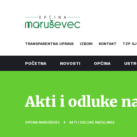
TRANSPARENTNA UPRAVA
IZBORI
KONTAKT
TZP SJ
POČETNA
NOVOSTI
OPĆINA
USTR
Akti i odluke n
OPĆINA MARUŠEVEC
AKTI I ODLUKE NAČELNIKA